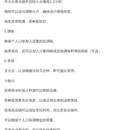
开大火将水烧开后转小火慢炖1-2小时。
期间可以适当调整火力，确保汤汁慢慢炖煮。
炖至排骨熟透，茶树菇软烂。
5.调味：
根据个人口味加入适量的盐调味。
如果喜欢，还可以加入少量鸡精或其他调味料增加风味（可选）。
6.享用：
关火后，让汤稍微冷却几分钟，即可盛出享用。
小贴士
排骨焯水时加入料酒可以帮助去腥。
茶树菇需要充分泡发，以保证炖出来的汤更美味。
使用高压锅可以缩短烹饪时间，但注意安全操作。
可以根据个人口味调整盐的用量。