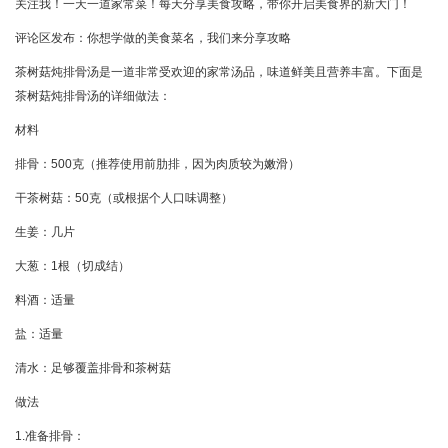
关注我！一天一道家常菜！每天分享美食攻略，带你开启美食界的新大门！
评论区发布：你想学做的美食菜名，我们来分享攻略
茶树菇炖排骨汤是一道非常受欢迎的家常汤品，味道鲜美且营养丰富。下面是
茶树菇炖排骨汤的详细做法：
材料
排骨：500克（推荐使用前肋排，因为肉质较为嫩滑）
干茶树菇：50克（或根据个人口味调整）
生姜：几片
大葱：1根（切成结）
料酒：适量
盐：适量
清水：足够覆盖排骨和茶树菇
做法
1.准备排骨：