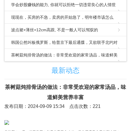
学会炒股赚钱的能力, 你就可以拒绝一切违背良心的人情世
故!
现现在，买房的不急，卖房的开始急了，明年楼市该怎么
走？_房地产市场_住房供给_政策
波点裙+薄丝+12cm高跟, 不是一般人可以驾驭的
韩国公然叫板俄罗斯，给普京下最后通牒，又欲联手北约对
华出招
茶树菇炖排骨汤的做法：非常受欢迎的家常汤品，味道鲜美
营养丰富
最新动态
茶树菇炖排骨汤的做法：非常受欢迎的家常汤品，味
道鲜美营养丰富
发布日期：2024-09-09 15:34 点击次数：221