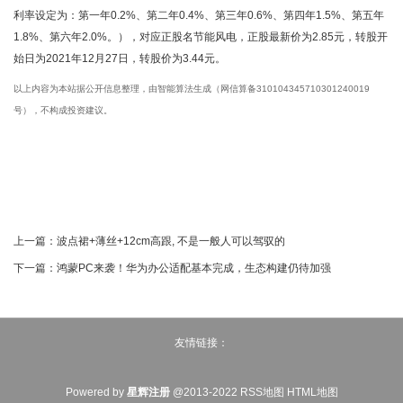
利率设定为：第一年0.2%、第二年0.4%、第三年0.6%、第四年1.5%、第五年
1.8%、第六年2.0%。），对应正股名节能风电，正股最新价为2.85元，转股开
始日为2021年12月27日，转股价为3.44元。
以上内容为本站据公开信息整理，由智能算法生成（网信算备310104345710301240019
号），不构成投资建议。
上一篇：
波点裙+薄丝+12cm高跟, 不是一般人可以驾驭的
下一篇：
鸿蒙PC来袭！华为办公适配基本完成，生态构建仍待加强
友情链接：
Powered by
星辉注册
@2013-2022
RSS地图
HTML地图