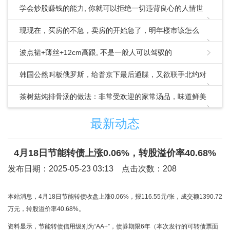
学会炒股赚钱的能力, 你就可以拒绝一切违背良心的人情世
故!
现现在，买房的不急，卖房的开始急了，明年楼市该怎么
走？_房地产市场_住房供给_政策
波点裙+薄丝+12cm高跟, 不是一般人可以驾驭的
韩国公然叫板俄罗斯，给普京下最后通牒，又欲联手北约对
华出招
茶树菇炖排骨汤的做法：非常受欢迎的家常汤品，味道鲜美
营养丰富
最新动态
4月18日节能转债上涨0.06%，转股溢价率40.68%
发布日期：2025-05-23 03:13 点击次数：208
本站消息，4月18日节能转债收盘上涨0.06%，报116.55元/张，成交额1390.72
万元，转股溢价率40.68%。
资料显示，节能转债信用级别为“AA+”，债券期限6年（本次发行的可转债票面