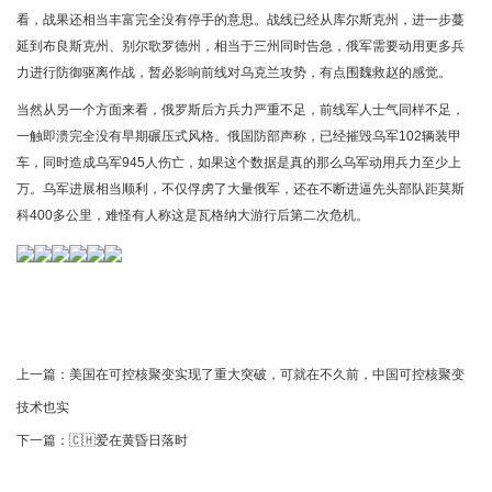
看，战果还相当丰富完全没有停手的意思。战线已经从库尔斯克州，进一步蔓
延到布良斯克州、别尔歌罗德州，相当于三州同时告急，俄军需要动用更多兵
力进行防御驱离作战，暂必影响前线对乌克兰攻势，有点围魏救赵的感觉。
当然从另一个方面来看，俄罗斯后方兵力严重不足，前线军人士气同样不足，
一触即溃完全没有早期碾压式风格。俄国防部声称，已经摧毁乌军102辆装甲
车，同时造成乌军945人伤亡，如果这个数据是真的那么乌军动用兵力至少上
万。乌军进展相当顺利，不仅俘虏了大量俄军，还在不断进逼先头部队距莫斯
科400多公里，难怪有人称这是瓦格纳大游行后第二次危机。
上一篇：
美国在可控核聚变实现了重大突破，可就在不久前，中国可控核聚变
技术也实
下一篇：
🇨🇭爱在黄昏日落时