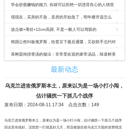
学会炒股赚钱的能力, 你就可以拒绝一切违背良心的人情世
故!
现现在，买房的不急，卖房的开始急了，明年楼市该怎么
走？_房地产市场_住房供给_政策
波点裙+薄丝+12cm高跟, 不是一般人可以驾驭的
韩国公然叫板俄罗斯，给普京下最后通牒，又欲联手北约对
华出招
茶树菇炖排骨汤的做法：非常受欢迎的家常汤品，味道鲜美
营养丰富
最新动态
乌克兰进攻俄罗斯本土，原来以为是一场小打小闯，
估计骚扰一下抓几个战俘
发布日期：2024-08-11 17:34 点击次数：149
乌克兰进攻俄罗斯本土，原来以为是一场小打小闯，估计骚扰一下抓几个战俘
回去宣传就好。没想想一打就是好几天，而且根据目前乌克兰方面的攻势情况