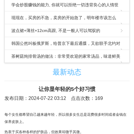
学会炒股赚钱的能力, 你就可以拒绝一切违背良心的人情世
故!
现现在，买房的不急，卖房的开始急了，明年楼市该怎么
走？_房地产市场_住房供给_政策
波点裙+薄丝+12cm高跟, 不是一般人可以驾驭的
韩国公然叫板俄罗斯，给普京下最后通牒，又欲联手北约对
华出招
茶树菇炖排骨汤的做法：非常受欢迎的家常汤品，味道鲜美
营养丰富
最新动态
让你显年轻的5个好习惯
发布日期：2024-07-22 03:12 点击次数：169
每个女生都希望自己越来越年轻，所以很多女生总是花费很多时间或者金钱在
保养皮肤上。
热衷于买各种各样的护肤品，但效果却微乎其微。